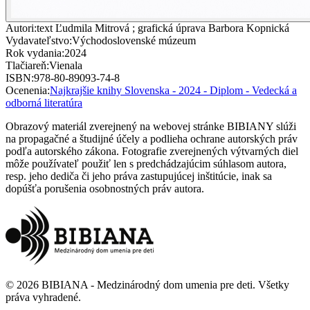
Autori
:
text Ľudmila Mitrová ; grafická úprava Barbora Kopnická
Vydavateľstvo
:
Východoslovenské múzeum
Rok vydania
:
2024
Tlačiareň
:
Vienala
ISBN
:
978-80-89093-74-8
Ocenenia
:
Najkrajšie knihy Slovenska - 2024 - Diplom - Vedecká a
odborná literatúra
Obrazový materiál zverejnený na webovej stránke BIBIANY slúži
na propagačné a študijné účely a podlieha ochrane autorských práv
podľa autorského zákona. Fotografie zverejnených výtvarných diel
môže používateľ použiť len s predchádzajúcim súhlasom autora,
resp. jeho dediča či jeho práva zastupujúcej inštitúcie, inak sa
dopúšťa porušenia osobnostných práv autora.
©
2026
BIBIANA - Medzinárodný dom umenia pre deti
.
Všetky
práva vyhradené
.