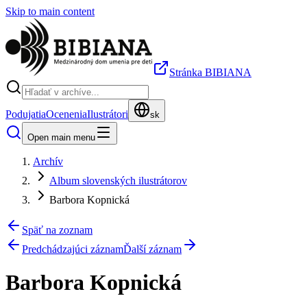
Skip to main content
Stránka BIBIANA
Podujatia
Ocenenia
Ilustrátori
sk
Open main menu
Archív
Album slovenských ilustrátorov
Barbora Kopnická
Späť na zoznam
Predchádzajúci záznam
Ďalší záznam
Barbora Kopnická