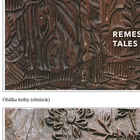
Obálka knihy (obrázok)