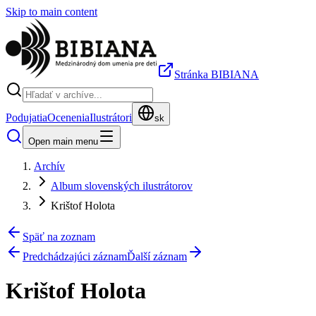
Skip to main content
Stránka BIBIANA
Podujatia
Ocenenia
Ilustrátori
sk
Open main menu
Archív
Album slovenských ilustrátorov
Krištof Holota
Späť na zoznam
Predchádzajúci záznam
Ďalší záznam
Krištof Holota