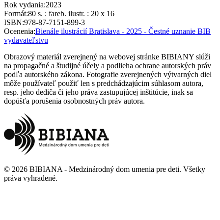
Rok vydania
:
2023
Formát
:
80 s. : fareb. ilustr. : 20 x 16
ISBN
:
978-87-7151-899-3
Ocenenia
:
Bienále ilustrácií Bratislava - 2025 - Čestné uznanie BIB
vydavateľstvu
Obrazový materiál zverejnený na webovej stránke BIBIANY slúži
na propagačné a študijné účely a podlieha ochrane autorských práv
podľa autorského zákona. Fotografie zverejnených výtvarných diel
môže používateľ použiť len s predchádzajúcim súhlasom autora,
resp. jeho dediča či jeho práva zastupujúcej inštitúcie, inak sa
dopúšťa porušenia osobnostných práv autora.
©
2026
BIBIANA - Medzinárodný dom umenia pre deti
.
Všetky
práva vyhradené
.