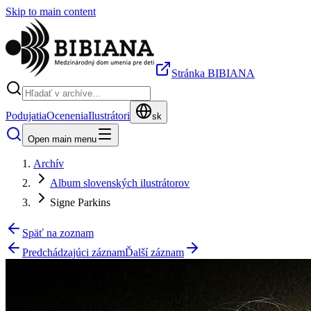
Skip to main content
Stránka BIBIANA
Podujatia
Ocenenia
Ilustrátori
sk
Open main menu
Archív
Album slovenských ilustrátorov
Signe Parkins
Späť na zoznam
Predchádzajúci záznam
Ďalší záznam