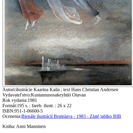
Autori
:
ilustrácie Kaarina Kaila ; text Hans Christian Andersen
Vydavateľstvo
:
Kustannusosakeyhtiö Otavan
Rok vydania
:
1981
Formát
:
195 s. : fareb. ilustr. : 26 x 22
ISBN
:
951-1-06600-5
Ocenenia
:
Bienále ilustrácií Bratislava - 1983 - Zlaté jablko BIB
Kniha
:
Anni Manninen