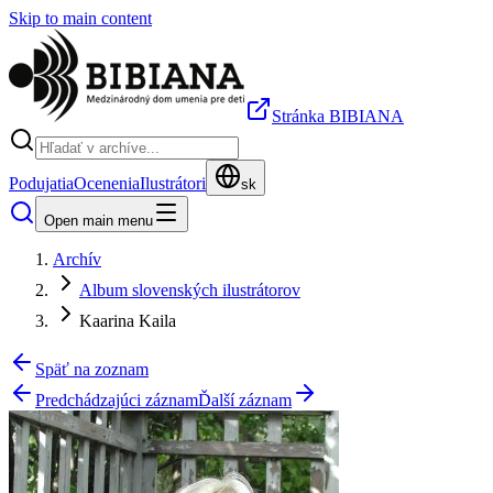
Skip to main content
Stránka BIBIANA
Podujatia
Ocenenia
Ilustrátori
sk
Open main menu
Archív
Album slovenských ilustrátorov
Kaarina Kaila
Späť na zoznam
Predchádzajúci záznam
Ďalší záznam