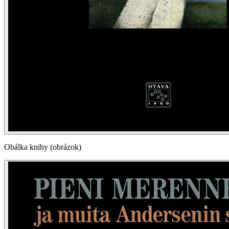
Obálka knihy (obrázok)