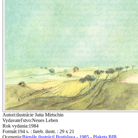
Autori
:
ilustrácie Jutta Mirtschin
Vydavateľstvo
:
Neues Leben
Rok vydania
:
1984
Formát
:
194 s. : fareb. ilustr. : 29 x 21
Ocenenia
:
Bienále ilustrácií Bratislava - 1985 - Plaketa BIB