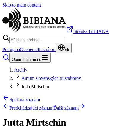
Skip to main content
Stránka BIBIANA
Podujatia
Ocenenia
Ilustrátori
sk
Open main menu
Archív
Album slovenských ilustrátorov
Jutta Mirtschin
Späť na zoznam
Predchádzajúci záznam
Ďalší záznam
Jutta Mirtschin