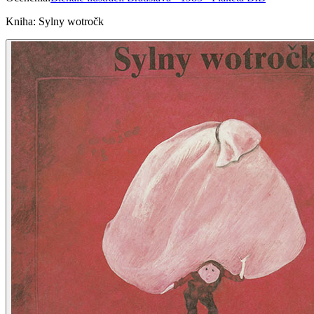
Kniha
:
Sylny wotročk