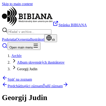
Skip to main content
Stránka BIBIANA
Podujatia
Ocenenia
Ilustrátori
sk
Open main menu
Archív
Album slovenských ilustrátorov
Georgij Judin
Späť na zoznam
Predchádzajúci záznam
Ďalší záznam
Georgij Judin