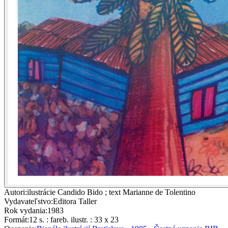
Autori
:
ilustrácie Candido Bido ; text Marianne de Tolentino
Vydavateľstvo
:
Editora Taller
Rok vydania
:
1983
Formát
:
12 s. : fareb. ilustr. : 33 x 23