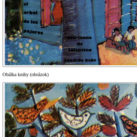
Obálka knihy (obrázok)