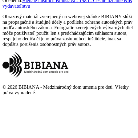
Ocenenia
:
Bienále ilustrácií Bratislava - 1985 - Čestné uznanie BIB
vydavateľstvu
Obrazový materiál zverejnený na webovej stránke BIBIANY slúži
na propagačné a študijné účely a podlieha ochrane autorských práv
podľa autorského zákona. Fotografie zverejnených výtvarných diel
môže používateľ použiť len s predchádzajúcim súhlasom autora,
resp. jeho dediča či jeho práva zastupujúcej inštitúcie, inak sa
dopúšťa porušenia osobnostných práv autora.
©
2026
BIBIANA - Medzinárodný dom umenia pre deti
.
Všetky
práva vyhradené
.