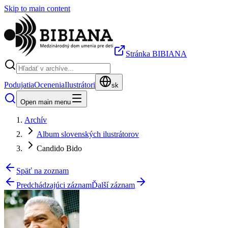
Skip to main content
Stránka BIBIANA
Podujatia
Ocenenia
Ilustrátori
sk
Open main menu
Archív
Album slovenských ilustrátorov
Candido Bido
Späť na zoznam
Predchádzajúci záznam
Ďalší záznam