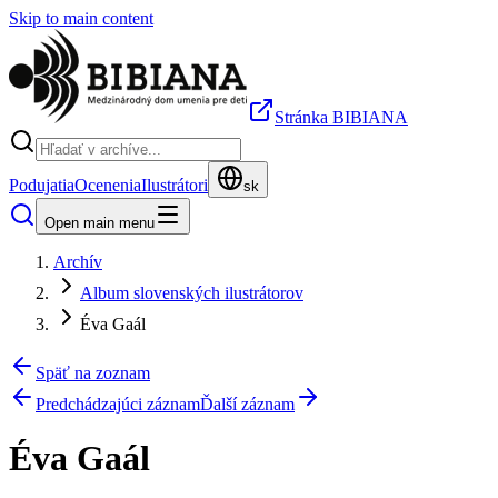
Skip to main content
Stránka BIBIANA
Podujatia
Ocenenia
Ilustrátori
sk
Open main menu
Archív
Album slovenských ilustrátorov
Éva Gaál
Späť na zoznam
Predchádzajúci záznam
Ďalší záznam
Éva Gaál