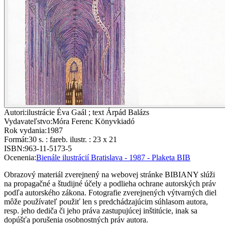
Autori
:
ilustrácie Éva Gaál ; text Árpád Balázs
Vydavateľstvo
:
Móra Ferenc Könyvkiadó
Rok vydania
:
1987
Formát
:
30 s. : fareb. ilustr. : 23 x 21
ISBN
:
963-11-5173-5
Ocenenia
:
Bienále ilustrácií Bratislava - 1987 - Plaketa BIB
Obrazový materiál zverejnený na webovej stránke BIBIANY slúži
na propagačné a študijné účely a podlieha ochrane autorských práv
podľa autorského zákona. Fotografie zverejnených výtvarných diel
môže používateľ použiť len s predchádzajúcim súhlasom autora,
resp. jeho dediča či jeho práva zastupujúcej inštitúcie, inak sa
dopúšťa porušenia osobnostných práv autora.