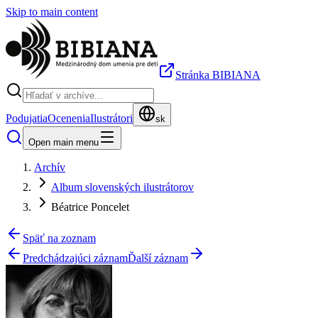
Skip to main content
Stránka BIBIANA
Podujatia
Ocenenia
Ilustrátori
sk
Open main menu
Archív
Album slovenských ilustrátorov
Béatrice Poncelet
Späť na zoznam
Predchádzajúci záznam
Ďalší záznam