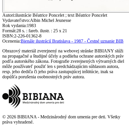
Autori
:
ilustrácie Béatrice Poncelet ; text Béatrice Poncelet
Vydavateľstvo
:
Albin Michel Jeunesse
Rok vydania
:
1983
Formát
:
28 s. : fareb. ilustr. : 25 x 21
ISBN
:
2-226-01362-8
Ocenenia
:
Bienále ilustrácií Bratislava - 1987 - Čestné uznanie BIB
Obrazový materiál zverejnený na webovej stránke BIBIANY slúži
na propagačné a študijné účely a podlieha ochrane autorských práv
podľa autorského zákona. Fotografie zverejnených výtvarných diel
môže používateľ použiť len s predchádzajúcim súhlasom autora,
resp. jeho dediča či jeho práva zastupujúcej inštitúcie, inak sa
dopúšťa porušenia osobnostných práv autora.
©
2026
BIBIANA - Medzinárodný dom umenia pre deti
.
Všetky
práva vyhradené
.