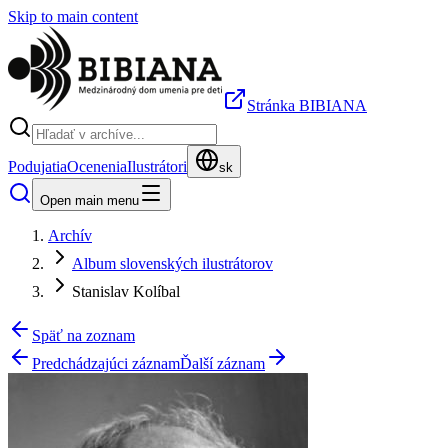
Skip to main content
Stránka BIBIANA
Podujatia
Ocenenia
Ilustrátori
sk
Open main menu
Archív
Album slovenských ilustrátorov
Stanislav Kolíbal
Späť na zoznam
Predchádzajúci záznam
Ďalší záznam