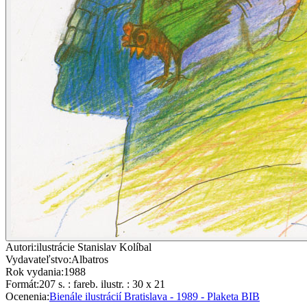
Autori
:
ilustrácie Stanislav Kolíbal
Vydavateľstvo
:
Albatros
Rok vydania
:
1988
Formát
:
207 s. : fareb. ilustr. : 30 x 21
Ocenenia
:
Bienále ilustrácií Bratislava - 1989 - Plaketa BIB