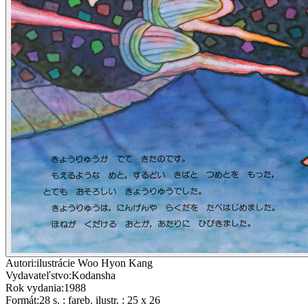
Autori
:
ilustrácie Woo Hyon Kang
Vydavateľstvo
:
Kodansha
Rok vydania
:
1988
Formát
:
28 s. : fareb. ilustr. : 25 x 26