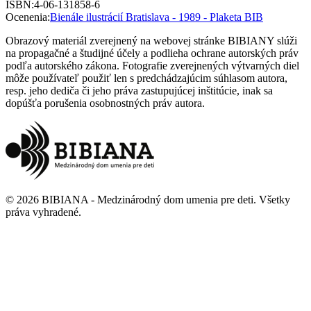
ISBN
:
4-06-131858-6
Ocenenia
:
Bienále ilustrácií Bratislava - 1989 - Plaketa BIB
Obrazový materiál zverejnený na webovej stránke BIBIANY slúži
na propagačné a študijné účely a podlieha ochrane autorských práv
podľa autorského zákona. Fotografie zverejnených výtvarných diel
môže používateľ použiť len s predchádzajúcim súhlasom autora,
resp. jeho dediča či jeho práva zastupujúcej inštitúcie, inak sa
dopúšťa porušenia osobnostných práv autora.
©
2026
BIBIANA - Medzinárodný dom umenia pre deti
.
Všetky
práva vyhradené
.