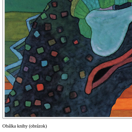
Obálka knihy (obrázok)