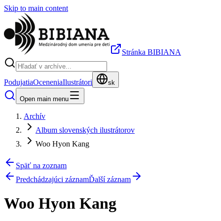
Skip to main content
Stránka BIBIANA
Podujatia
Ocenenia
Ilustrátori
sk
Open main menu
Archív
Album slovenských ilustrátorov
Woo Hyon Kang
Späť na zoznam
Predchádzajúci záznam
Ďalší záznam
Woo Hyon Kang