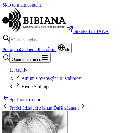
Skip to main content
Stránka BIBIANA
Podujatia
Ocenenia
Ilustrátori
sk
Open main menu
Archív
Album slovenských ilustrátorov
Heide Stöllinger
Späť na zoznam
Predchádzajúci záznam
Ďalší záznam