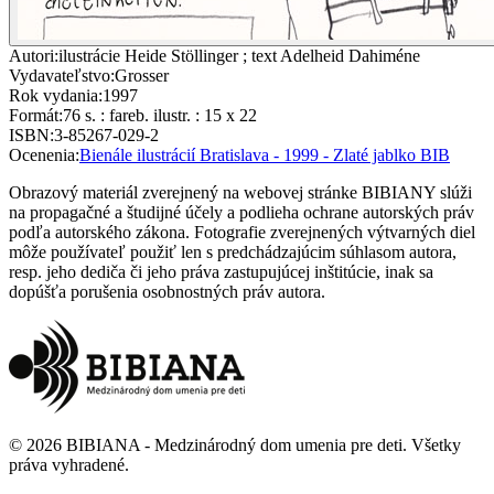
Autori
:
ilustrácie Heide Stöllinger ; text Adelheid Dahiméne
Vydavateľstvo
:
Grosser
Rok vydania
:
1997
Formát
:
76 s. : fareb. ilustr. : 15 x 22
ISBN
:
3-85267-029-2
Ocenenia
:
Bienále ilustrácií Bratislava - 1999 - Zlaté jablko BIB
Obrazový materiál zverejnený na webovej stránke BIBIANY slúži
na propagačné a študijné účely a podlieha ochrane autorských práv
podľa autorského zákona. Fotografie zverejnených výtvarných diel
môže používateľ použiť len s predchádzajúcim súhlasom autora,
resp. jeho dediča či jeho práva zastupujúcej inštitúcie, inak sa
dopúšťa porušenia osobnostných práv autora.
©
2026
BIBIANA - Medzinárodný dom umenia pre deti
.
Všetky
práva vyhradené
.