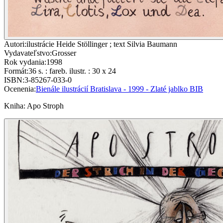
Autori
:
ilustrácie Heide Stöllinger ; text Silvia Baumann
Vydavateľstvo
:
Grosser
Rok vydania
:
1998
Formát
:
36 s. : fareb. ilustr. : 30 x 24
ISBN
:
3-85267-033-0
Ocenenia
:
Bienále ilustrácií Bratislava - 1999 - Zlaté jablko BIB
Kniha
:
Apo Stroph