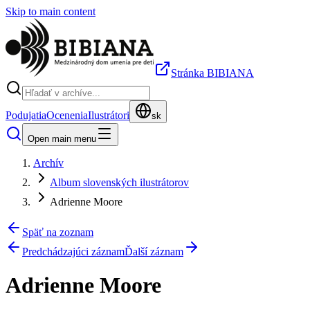
Skip to main content
Stránka BIBIANA
Podujatia
Ocenenia
Ilustrátori
sk
Open main menu
Archív
Album slovenských ilustrátorov
Adrienne Moore
Späť na zoznam
Predchádzajúci záznam
Ďalší záznam
Adrienne Moore