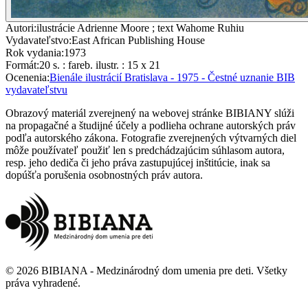
Autori
:
ilustrácie Adrienne Moore ; text Wahome Ruhiu
Vydavateľstvo
:
East African Publishing House
Rok vydania
:
1973
Formát
:
20 s. : fareb. ilustr. : 15 x 21
Ocenenia
:
Bienále ilustrácií Bratislava - 1975 - Čestné uznanie BIB
vydavateľstvu
Obrazový materiál zverejnený na webovej stránke BIBIANY slúži
na propagačné a študijné účely a podlieha ochrane autorských práv
podľa autorského zákona. Fotografie zverejnených výtvarných diel
môže používateľ použiť len s predchádzajúcim súhlasom autora,
resp. jeho dediča či jeho práva zastupujúcej inštitúcie, inak sa
dopúšťa porušenia osobnostných práv autora.
©
2026
BIBIANA - Medzinárodný dom umenia pre deti
.
Všetky
práva vyhradené
.