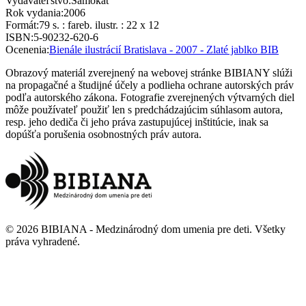
Vydavateľstvo
:
Samokat
Rok vydania
:
2006
Formát
:
79 s. : fareb. ilustr. : 22 x 12
ISBN
:
5-90232-620-6
Ocenenia
:
Bienále ilustrácií Bratislava - 2007 - Zlaté jablko BIB
Obrazový materiál zverejnený na webovej stránke BIBIANY slúži
na propagačné a študijné účely a podlieha ochrane autorských práv
podľa autorského zákona. Fotografie zverejnených výtvarných diel
môže používateľ použiť len s predchádzajúcim súhlasom autora,
resp. jeho dediča či jeho práva zastupujúcej inštitúcie, inak sa
dopúšťa porušenia osobnostných práv autora.
©
2026
BIBIANA - Medzinárodný dom umenia pre deti
.
Všetky
práva vyhradené
.