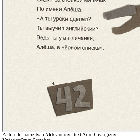
Autori
:
ilustrácie Ivan Aleksandrov ; text Artur Givargizov