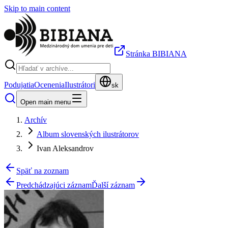
Skip to main content
Stránka BIBIANA
Podujatia
Ocenenia
Ilustrátori
sk
Open main menu
Archív
Album slovenských ilustrátorov
Ivan Aleksandrov
Späť na zoznam
Predchádzajúci záznam
Ďalší záznam