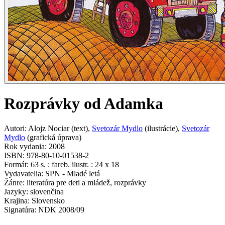
Rozprávky od Adamka
Autori
:
Alojz Nociar
(
text
)
,
Svetozár Mydlo
(
ilustrácie
)
,
Svetozár
Mydlo
(
grafická úprava
)
Rok vydania
:
2008
ISBN
:
978-80-10-01538-2
Formát
:
63 s. : fareb. ilustr. : 24 x 18
Vydavatelia
:
SPN - Mladé letá
Žánre
:
literatúra pre deti a mládež, rozprávky
Jazyky
:
slovenčina
Krajina
:
Slovensko
Signatúra
:
NDK 2008/09