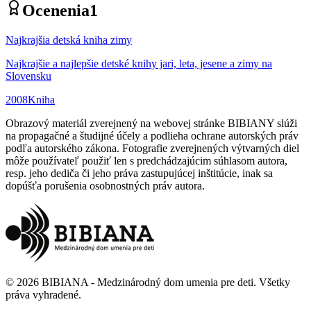
Ocenenia
1
Najkrajšia detská kniha zimy
Najkrajšie a najlepšie detské knihy jari, leta, jesene a zimy na
Slovensku
2008
Kniha
Obrazový materiál zverejnený na webovej stránke BIBIANY slúži
na propagačné a študijné účely a podlieha ochrane autorských práv
podľa autorského zákona. Fotografie zverejnených výtvarných diel
môže používateľ použiť len s predchádzajúcim súhlasom autora,
resp. jeho dediča či jeho práva zastupujúcej inštitúcie, inak sa
dopúšťa porušenia osobnostných práv autora.
©
2026
BIBIANA - Medzinárodný dom umenia pre deti
.
Všetky
práva vyhradené
.