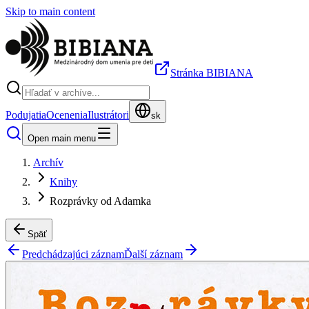
Skip to main content
Stránka BIBIANA
Podujatia
Ocenenia
Ilustrátori
sk
Open main menu
Archív
Knihy
Rozprávky od Adamka
Späť
Predchádzajúci záznam
Ďalší záznam