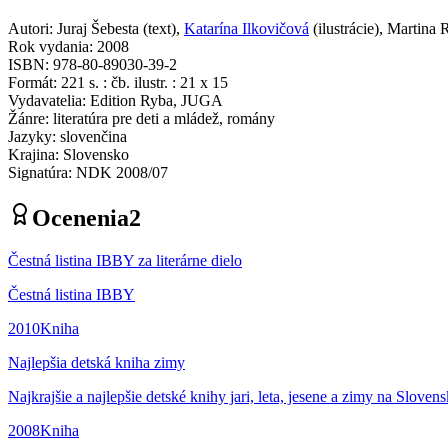
Autori
:
Juraj Šebesta
(
text
)
,
Katarína Ilkovičová
(
ilustrácie
)
,
Martina 
Rok vydania
:
2008
ISBN
:
978-80-89030-39-2
Formát
:
221 s. : čb. ilustr. : 21 x 15
Vydavatelia
:
Edition Ryba, JUGA
Žánre
:
literatúra pre deti a mládež, romány
Jazyky
:
slovenčina
Krajina
:
Slovensko
Signatúra
:
NDK 2008/07
Ocenenia
2
Čestná listina IBBY za literárne dielo
Čestná listina IBBY
2010
Kniha
Najlepšia detská kniha zimy
Najkrajšie a najlepšie detské knihy jari, leta, jesene a zimy na Sloven
2008
Kniha