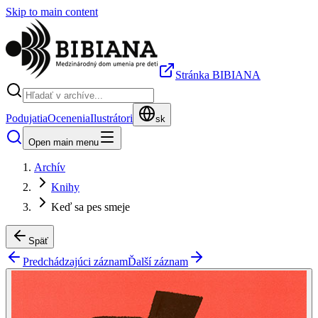
Skip to main content
Stránka BIBIANA
Podujatia
Ocenenia
Ilustrátori
sk
Open main menu
Archív
Knihy
Keď sa pes smeje
Späť
Predchádzajúci záznam
Ďalší záznam