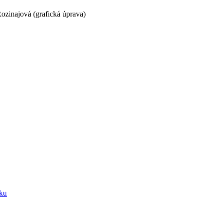
Rozinajová
(
grafická úprava
)
sku