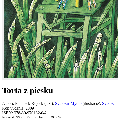
Torta z piesku
Autori
:
František Rojček
(
text
)
,
Svetozár Mydlo
(
ilustrácie
)
,
Svetozár
Rok vydania
:
2009
ISBN
:
978-80-970132-0-2
Formát
:
55 s. : fareb. ilustr. : 26 x 20