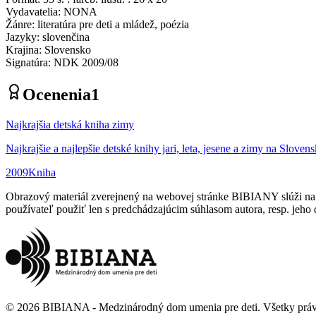
Vydavatelia
:
NONA
Žánre
:
literatúra pre deti a mládež, poézia
Jazyky
:
slovenčina
Krajina
:
Slovensko
Signatúra
:
NDK 2009/08
Ocenenia
1
Najkrajšia detská kniha zimy
Najkrajšie a najlepšie detské knihy jari, leta, jesene a zimy na Sloven
2009
Kniha
Obrazový materiál zverejnený na webovej stránke BIBIANY slúži na p
používateľ použiť len s predchádzajúcim súhlasom autora, resp. jeho d
©
2026
BIBIANA - Medzinárodný dom umenia pre deti
.
Všetky prá