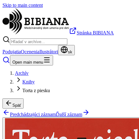
Skip to main content
Stránka BIBIANA
Podujatia
Ocenenia
Ilustrátori
sk
Open main menu
Archív
Knihy
Torta z piesku
Späť
Predchádzajúci záznam
Ďalší záznam