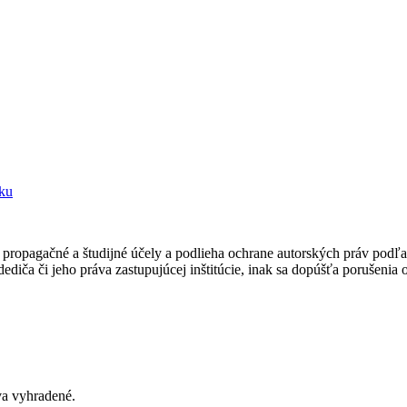
sku
ropagačné a študijné účely a podlieha ochrane autorských práv podľa
ediča či jeho práva zastupujúcej inštitúcie, inak sa dopúšťa porušenia
va vyhradené
.