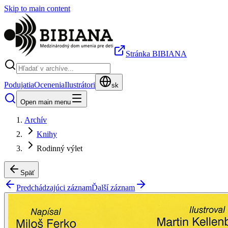
Skip to main content
Stránka BIBIANA
Podujatia
Ocenenia
Ilustrátori
sk
Open main menu
Archív
Knihy
Rodinný výlet
Späť
Predchádzajúci záznam
Ďalší záznam