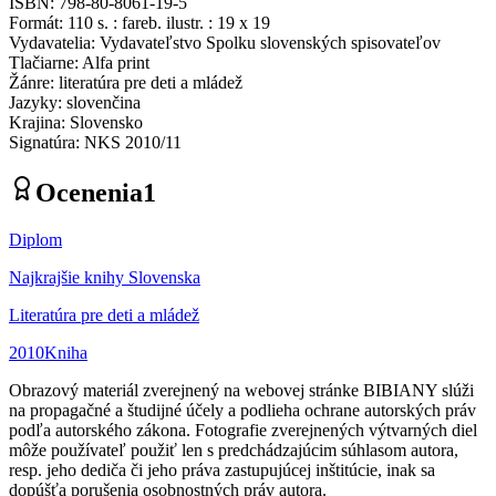
ISBN
:
798-80-8061-19-5
Formát
:
110 s. : fareb. ilustr. : 19 x 19
Vydavatelia
:
Vydavateľstvo Spolku slovenských spisovateľov
Tlačiarne
:
Alfa print
Žánre
:
literatúra pre deti a mládež
Jazyky
:
slovenčina
Krajina
:
Slovensko
Signatúra
:
NKS 2010/11
Ocenenia
1
Diplom
Najkrajšie knihy Slovenska
Literatúra pre deti a mládež
2010
Kniha
Obrazový materiál zverejnený na webovej stránke BIBIANY slúži
na propagačné a študijné účely a podlieha ochrane autorských práv
podľa autorského zákona. Fotografie zverejnených výtvarných diel
môže používateľ použiť len s predchádzajúcim súhlasom autora,
resp. jeho dediča či jeho práva zastupujúcej inštitúcie, inak sa
dopúšťa porušenia osobnostných práv autora.