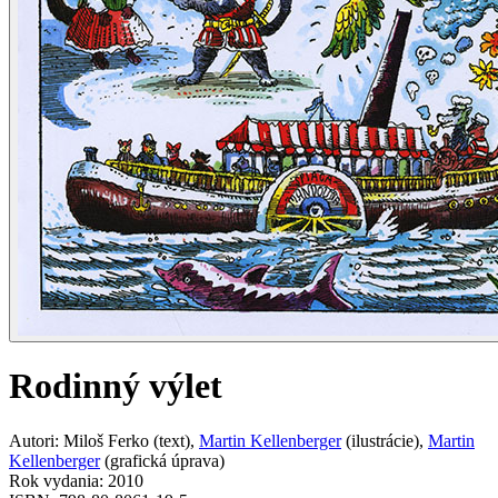
Rodinný výlet
Autori
:
Miloš Ferko
(
text
)
,
Martin Kellenberger
(
ilustrácie
)
,
Martin
Kellenberger
(
grafická úprava
)
Rok vydania
:
2010