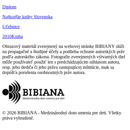
Diplom
Najkrajšie knihy Slovenska
Učebnice
2010
Kniha
Obrazový materiál zverejnený na webovej stránke BIBIANY slúži
na propagačné a študijné účely a podlieha ochrane autorských práv
podľa autorského zákona. Fotografie zverejnených výtvarných diel
môže používateľ použiť len s predchádzajúcim súhlasom autora,
resp. jeho dediča či jeho práva zastupujúcej inštitúcie, inak sa
dopúšťa porušenia osobnostných práv autora.
©
2026
BIBIANA - Medzinárodný dom umenia pre deti
.
Všetky
práva vyhradené
.