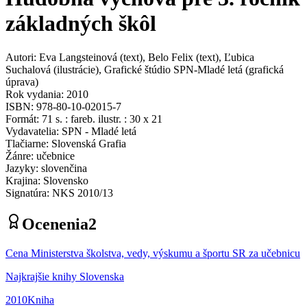
základných škôl
Autori
:
Eva Langsteinová
(
text
)
,
Belo Felix
(
text
)
,
Ľubica
Suchalová
(
ilustrácie
)
,
Grafické štúdio SPN-Mladé letá
(
grafická
úprava
)
Rok vydania
:
2010
ISBN
:
978-80-10-02015-7
Formát
:
71 s. : fareb. ilustr. : 30 x 21
Vydavatelia
:
SPN - Mladé letá
Tlačiarne
:
Slovenská Grafia
Žánre
:
učebnice
Jazyky
:
slovenčina
Krajina
:
Slovensko
Signatúra
:
NKS 2010/13
Ocenenia
2
Cena Ministerstva školstva, vedy, výskumu a športu SR za učebnicu
Najkrajšie knihy Slovenska
2010
Kniha