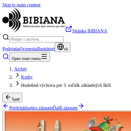
Skip to main content
Stránka BIBIANA
Podujatia
Ocenenia
Ilustrátori
sk
Open main menu
Archív
Knihy
Hudobná výchova pre 3. ročník základných škôl
Späť
Predchádzajúci záznam
Ďalší záznam