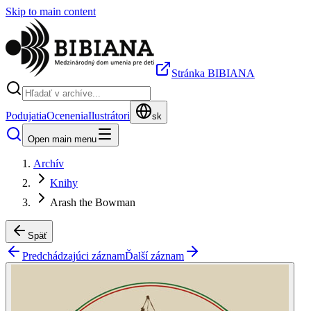
Skip to main content
Stránka BIBIANA
Podujatia
Ocenenia
Ilustrátori
sk
Open main menu
Archív
Knihy
Arash the Bowman
Späť
Predchádzajúci záznam
Ďalší záznam