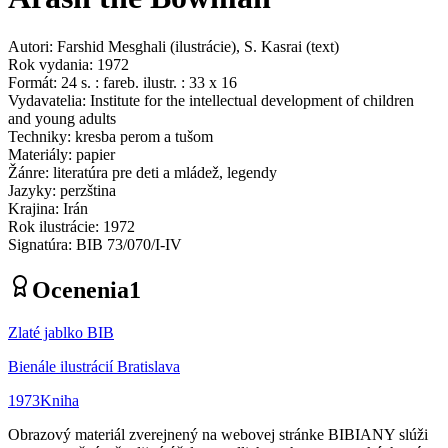
Autori
:
Farshid Mesghali
(
ilustrácie
)
,
S. Kasrai
(
text
)
Rok vydania
:
1972
Formát
:
24 s. : fareb. ilustr. : 33 x 16
Vydavatelia
:
Institute for the intellectual development of children
and young adults
Techniky
:
kresba perom a tušom
Materiály
:
papier
Žánre
:
literatúra pre deti a mládež, legendy
Jazyky
:
perzština
Krajina
:
Irán
Rok ilustrácie
:
1972
Signatúra
:
BIB 73/070/I-IV
Ocenenia
1
Zlaté jablko BIB
Bienále ilustrácií Bratislava
1973
Kniha
Obrazový materiál zverejnený na webovej stránke BIBIANY slúži