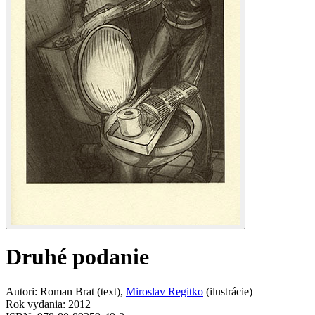
Druhé podanie
Autori
:
Roman Brat
(
text
)
,
Miroslav Regitko
(
ilustrácie
)
Rok vydania
:
2012