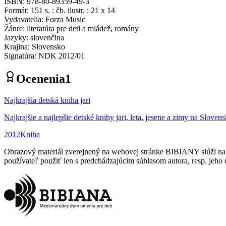
ISBN
:
978-80-89359-49-3
Formát
:
151 s. : čb. ilustr. : 21 x 14
Vydavatelia
:
Forza Music
Žánre
:
literatúra pre deti a mládež, romány
Jazyky
:
slovenčina
Krajina
:
Slovensko
Signatúra
:
NDK 2012/01
Ocenenia
1
Najkrajšia detská kniha jari
Najkrajšie a najlepšie detské knihy jari, leta, jesene a zimy na Sloven
2012
Kniha
Obrazový materiál zverejnený na webovej stránke BIBIANY slúži na p
používateľ použiť len s predchádzajúcim súhlasom autora, resp. jeho d