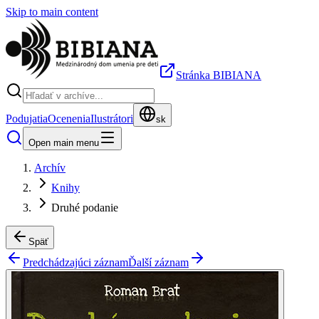
Skip to main content
Stránka BIBIANA
Podujatia
Ocenenia
Ilustrátori
sk
Open main menu
Archív
Knihy
Druhé podanie
Späť
Predchádzajúci záznam
Ďalší záznam