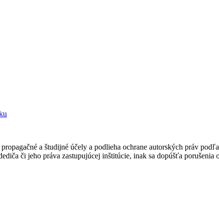
sku
ropagačné a študijné účely a podlieha ochrane autorských práv podľa
ediča či jeho práva zastupujúcej inštitúcie, inak sa dopúšťa porušenia