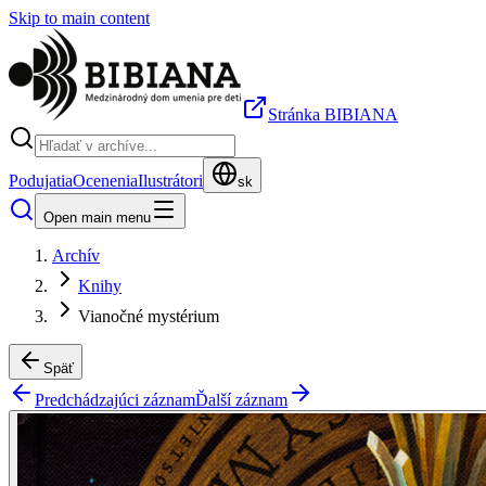
Skip to main content
Stránka BIBIANA
Podujatia
Ocenenia
Ilustrátori
sk
Open main menu
Archív
Knihy
Vianočné mystérium
Späť
Predchádzajúci záznam
Ďalší záznam