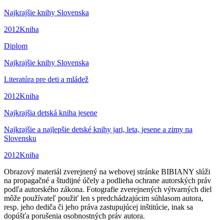
Najkrajšie knihy Slovenska
2012
Kniha
Diplom
Najkrajšie knihy Slovenska
Literatúra pre deti a mládež
2012
Kniha
Najkrajšia detská kniha jesene
Najkrajšie a najlepšie detské knihy jari, leta, jesene a zimy na
Slovensku
2012
Kniha
Obrazový materiál zverejnený na webovej stránke BIBIANY slúži
na propagačné a študijné účely a podlieha ochrane autorských práv
podľa autorského zákona. Fotografie zverejnených výtvarných diel
môže používateľ použiť len s predchádzajúcim súhlasom autora,
resp. jeho dediča či jeho práva zastupujúcej inštitúcie, inak sa
dopúšťa porušenia osobnostných práv autora.