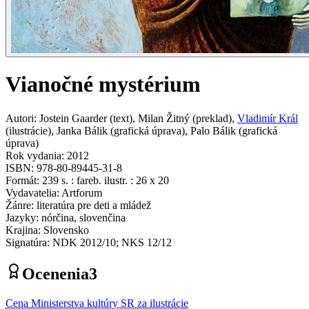
Vianočné mystérium
Autori
:
Jostein Gaarder
(
text
)
,
Milan Žitný
(
preklad
)
,
Vladimír Král
(
ilustrácie
)
,
Janka Bálik
(
grafická úprava
)
,
Palo Bálik
(
grafická
úprava
)
Rok vydania
:
2012
ISBN
:
978-80-89445-31-8
Formát
:
239 s. : fareb. ilustr. : 26 x 20
Vydavatelia
:
Artforum
Žánre
:
literatúra pre deti a mládež
Jazyky
:
nórčina, slovenčina
Krajina
:
Slovensko
Signatúra
:
NDK 2012/10; NKS 12/12
Ocenenia
3
Cena Ministerstva kultúry SR za ilustrácie