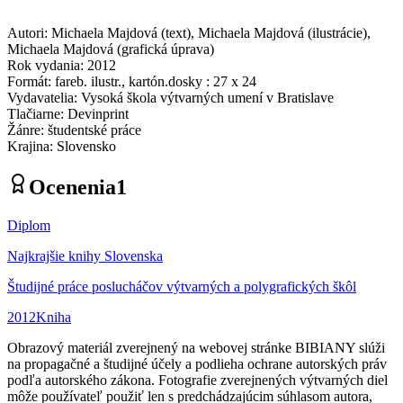
Autori
:
Michaela Majdová
(
text
)
,
Michaela Majdová
(
ilustrácie
)
,
Michaela Majdová
(
grafická úprava
)
Rok vydania
:
2012
Formát
:
fareb. ilustr., kartón.dosky : 27 x 24
Vydavatelia
:
Vysoká škola výtvarných umení v Bratislave
Tlačiarne
:
Devinprint
Žánre
:
študentské práce
Krajina
:
Slovensko
Ocenenia
1
Diplom
Najkrajšie knihy Slovenska
Študijné práce poslucháčov výtvarných a polygrafických škôl
2012
Kniha
Obrazový materiál zverejnený na webovej stránke BIBIANY slúži
na propagačné a študijné účely a podlieha ochrane autorských práv
podľa autorského zákona. Fotografie zverejnených výtvarných diel
môže používateľ použiť len s predchádzajúcim súhlasom autora,