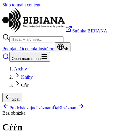
Skip to main content
Stránka BIBIANA
Podujatia
Ocenenia
Ilustrátori
sk
Open main menu
Archív
Knihy
Cŕŕn
Späť
Predchádzajúci záznam
Ďalší záznam
Bez obrázka
Cŕŕn