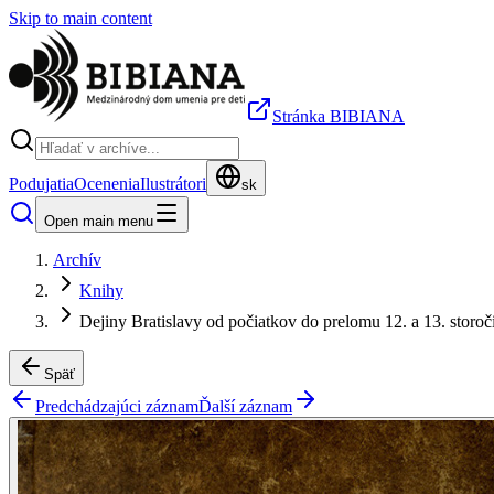
Skip to main content
Stránka BIBIANA
Podujatia
Ocenenia
Ilustrátori
sk
Open main menu
Archív
Knihy
Dejiny Bratislavy od počiatkov do prelomu 12. a 13. storoč
Späť
Predchádzajúci záznam
Ďalší záznam