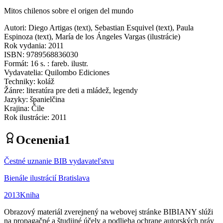
Mitos chilenos sobre el origen del mundo
Autori
:
Diego Artigas
(
text
)
,
Sebastian Esquivel
(
text
)
,
Paula
Espinoza
(
text
)
,
María de los Ángeles Vargas
(
ilustrácie
)
Rok vydania
:
2011
ISBN
:
9789568836030
Formát
:
16 s. : fareb. ilustr.
Vydavatelia
:
Quilombo Ediciones
Techniky
:
koláž
Žánre
:
literatúra pre deti a mládež, legendy
Jazyky
:
španielčina
Krajina
:
Čile
Rok ilustrácie
:
2011
Ocenenia
1
Čestné uznanie BIB vydavateľstvu
Bienále ilustrácií Bratislava
2013
Kniha
Obrazový materiál zverejnený na webovej stránke BIBIANY slúži
na propagačné a študijné účely a podlieha ochrane autorských práv