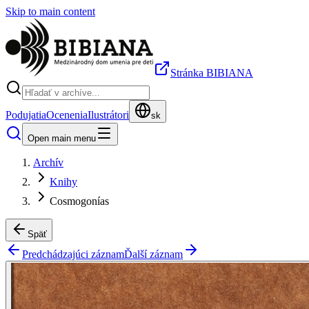
Skip to main content
Stránka BIBIANA
Podujatia
Ocenenia
Ilustrátori
sk
Open main menu
Archív
Knihy
Cosmogonías
Späť
Predchádzajúci záznam
Ďalší záznam