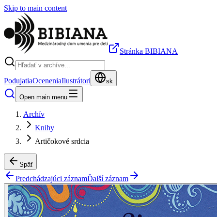
Skip to main content
Stránka BIBIANA
Podujatia
Ocenenia
Ilustrátori
sk
Open main menu
Archív
Knihy
Artičokové srdcia
Späť
Predchádzajúci záznam
Ďalší záznam