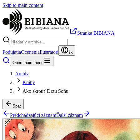
Skip to main content
Stránka BIBIANA
Podujatia
Ocenenia
Ilustrátori
sk
Open main menu
Archív
Knihy
Ako skrotiť Drzú Soňu
Späť
Predchádzajúci záznam
Ďalší záznam