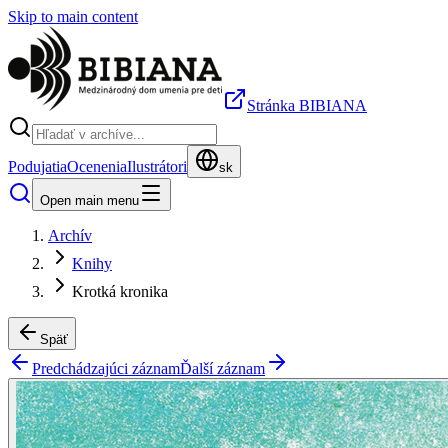
Skip to main content
Stránka BIBIANA
Podujatia
Ocenenia
Ilustrátori
sk
Open main menu
Archív
Knihy
Krotká kronika
Späť
Predchádzajúci záznam
Ďalší záznam