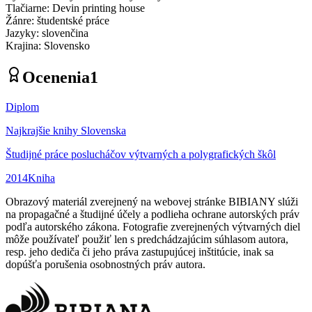
Tlačiarne
:
Devin printing house
Žánre
:
študentské práce
Jazyky
:
slovenčina
Krajina
:
Slovensko
Ocenenia
1
Diplom
Najkrajšie knihy Slovenska
Študijné práce poslucháčov výtvarných a polygrafických škôl
2014
Kniha
Obrazový materiál zverejnený na webovej stránke BIBIANY slúži
na propagačné a študijné účely a podlieha ochrane autorských práv
podľa autorského zákona. Fotografie zverejnených výtvarných diel
môže používateľ použiť len s predchádzajúcim súhlasom autora,
resp. jeho dediča či jeho práva zastupujúcej inštitúcie, inak sa
dopúšťa porušenia osobnostných práv autora.