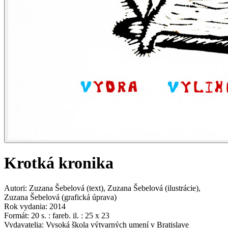
Krotká kronika
Autori
:
Zuzana Šebelová
(
text
)
,
Zuzana Šebelová
(
ilustrácie
)
,
Zuzana Šebelová
(
grafická úprava
)
Rok vydania
:
2014
Formát
:
20 s. : fareb. il. : 25 x 23
Vydavatelia
:
Vysoká škola výtvarných umení v Bratislave