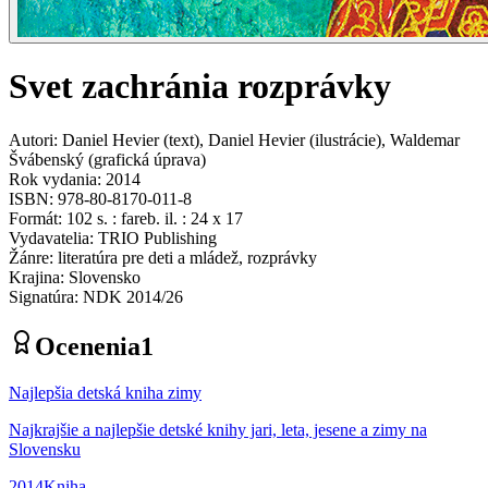
Svet zachránia rozprávky
Autori
:
Daniel Hevier
(
text
)
,
Daniel Hevier
(
ilustrácie
)
,
Waldemar
Švábenský
(
grafická úprava
)
Rok vydania
:
2014
ISBN
:
978-80-8170-011-8
Formát
:
102 s. : fareb. il. : 24 x 17
Vydavatelia
:
TRIO Publishing
Žánre
:
literatúra pre deti a mládež, rozprávky
Krajina
:
Slovensko
Signatúra
:
NDK 2014/26
Ocenenia
1
Najlepšia detská kniha zimy
Najkrajšie a najlepšie detské knihy jari, leta, jesene a zimy na
Slovensku
2014
Kniha