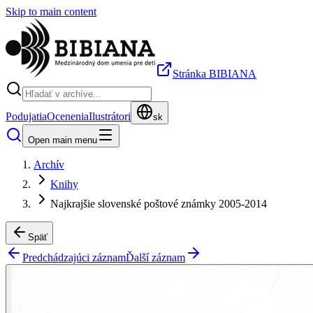
Skip to main content
Stránka BIBIANA
Podujatia
Ocenenia
Ilustrátori
sk
Open main menu
Archív
Knihy
Najkrajšie slovenské poštové známky 2005-2014
Späť
Predchádzajúci záznam
Ďalší záznam