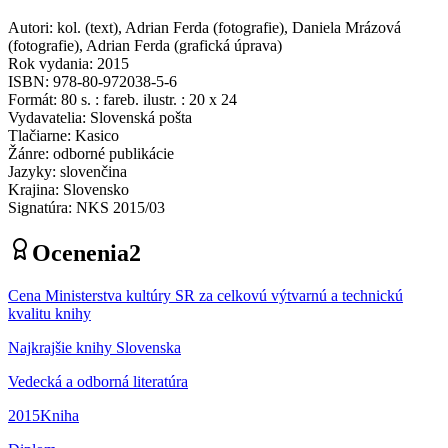
Autori
:
kol.
(
text
)
,
Adrian Ferda
(
fotografie
)
,
Daniela Mrázová
(
fotografie
)
,
Adrian Ferda
(
grafická úprava
)
Rok vydania
:
2015
ISBN
:
978-80-972038-5-6
Formát
:
80 s. : fareb. ilustr. : 20 x 24
Vydavatelia
:
Slovenská pošta
Tlačiarne
:
Kasico
Žánre
:
odborné publikácie
Jazyky
:
slovenčina
Krajina
:
Slovensko
Signatúra
:
NKS 2015/03
Ocenenia
2
Cena Ministerstva kultúry SR za celkovú výtvarnú a technickú
kvalitu knihy
Najkrajšie knihy Slovenska
Vedecká a odborná literatúra
2015
Kniha