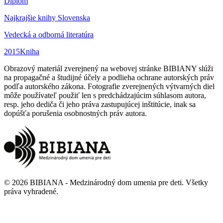
Diplom
Najkrajšie knihy Slovenska
Vedecká a odborná literatúra
2015
Kniha
Obrazový materiál zverejnený na webovej stránke BIBIANY slúži
na propagačné a študijné účely a podlieha ochrane autorských práv
podľa autorského zákona. Fotografie zverejnených výtvarných diel
môže používateľ použiť len s predchádzajúcim súhlasom autora,
resp. jeho dediča či jeho práva zastupujúcej inštitúcie, inak sa
dopúšťa porušenia osobnostných práv autora.
©
2026
BIBIANA - Medzinárodný dom umenia pre deti
.
Všetky
práva vyhradené
.