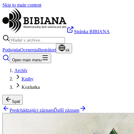
Skip to main content
Stránka BIBIANA
Podujatia
Ocenenia
Ilustrátori
sk
Open main menu
Archív
Knihy
Kozliatka
Späť
Predchádzajúci záznam
Ďalší záznam