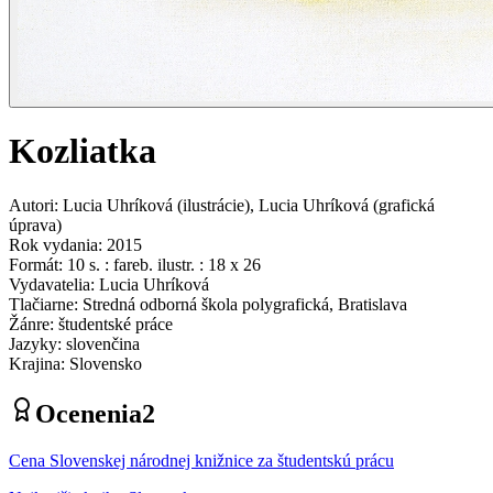
Kozliatka
Autori
:
Lucia Uhríková
(
ilustrácie
)
,
Lucia Uhríková
(
grafická
úprava
)
Rok vydania
:
2015
Formát
:
10 s. : fareb. ilustr. : 18 x 26
Vydavatelia
:
Lucia Uhríková
Tlačiarne
:
Stredná odborná škola polygrafická, Bratislava
Žánre
:
študentské práce
Jazyky
:
slovenčina
Krajina
:
Slovensko
Ocenenia
2
Cena Slovenskej národnej knižnice za študentskú prácu