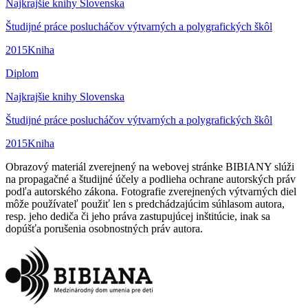
Najkrajšie knihy Slovenska
Študijné práce poslucháčov výtvarných a polygrafických škôl
2015
Kniha
Diplom
Najkrajšie knihy Slovenska
Študijné práce poslucháčov výtvarných a polygrafických škôl
2015
Kniha
Obrazový materiál zverejnený na webovej stránke BIBIANY slúži
na propagačné a študijné účely a podlieha ochrane autorských práv
podľa autorského zákona. Fotografie zverejnených výtvarných diel
môže používateľ použiť len s predchádzajúcim súhlasom autora,
resp. jeho dediča či jeho práva zastupujúcej inštitúcie, inak sa
dopúšťa porušenia osobnostných práv autora.