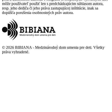
môže používateľ použiť len s predchádzajúcim súhlasom autora,
resp. jeho dediča či jeho práva zastupujúcej inštitúcie, inak sa
dopúšťa porušenia osobnostných práv autora.
©
2026
BIBIANA - Medzinárodný dom umenia pre deti
.
Všetky
práva vyhradené
.