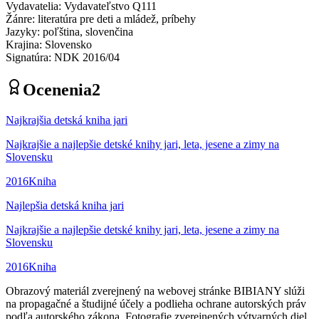
Vydavatelia
:
Vydavateľstvo Q111
Žánre
:
literatúra pre deti a mládež, príbehy
Jazyky
:
poľština, slovenčina
Krajina
:
Slovensko
Signatúra
:
NDK 2016/04
Ocenenia
2
Najkrajšia detská kniha jari
Najkrajšie a najlepšie detské knihy jari, leta, jesene a zimy na
Slovensku
2016
Kniha
Najlepšia detská kniha jari
Najkrajšie a najlepšie detské knihy jari, leta, jesene a zimy na
Slovensku
2016
Kniha
Obrazový materiál zverejnený na webovej stránke BIBIANY slúži
na propagačné a študijné účely a podlieha ochrane autorských práv
podľa autorského zákona. Fotografie zverejnených výtvarných diel