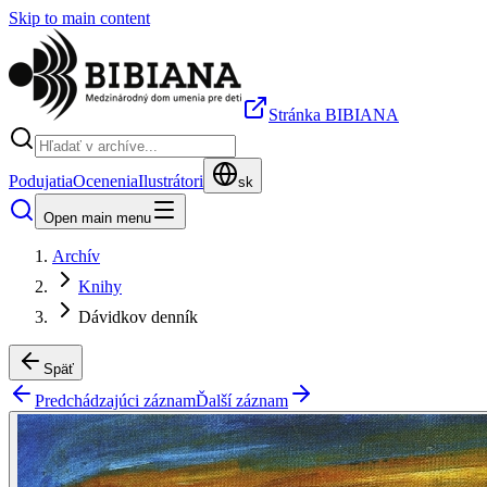
Skip to main content
Stránka BIBIANA
Podujatia
Ocenenia
Ilustrátori
sk
Open main menu
Archív
Knihy
Dávidkov denník
Späť
Predchádzajúci záznam
Ďalší záznam