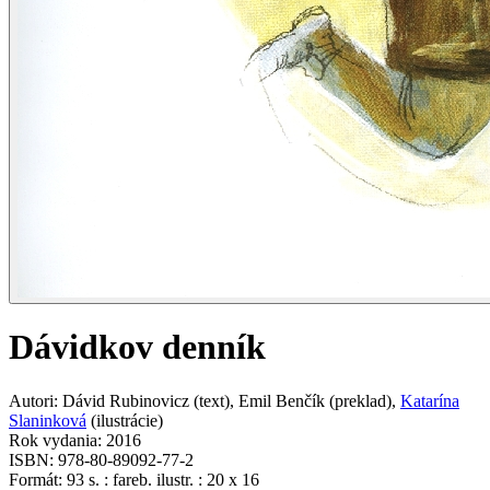
Dávidkov denník
Autori
:
Dávid Rubinovicz
(
text
)
,
Emil Benčík
(
preklad
)
,
Katarína
Slaninková
(
ilustrácie
)
Rok vydania
:
2016
ISBN
:
978-80-89092-77-2
Formát
:
93 s. : fareb. ilustr. : 20 x 16