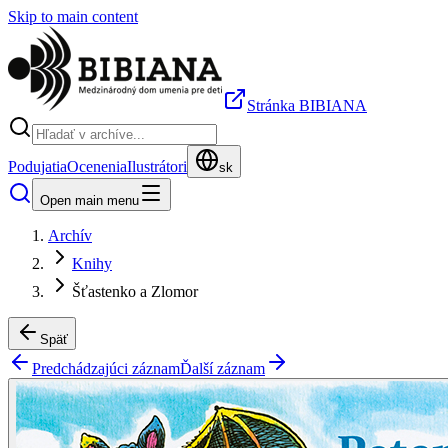
Skip to main content
Stránka BIBIANA
Podujatia
Ocenenia
Ilustrátori
sk
Open main menu
Archív
Knihy
Šťastenko a Zlomor
Späť
Predchádzajúci záznam
Ďalší záznam