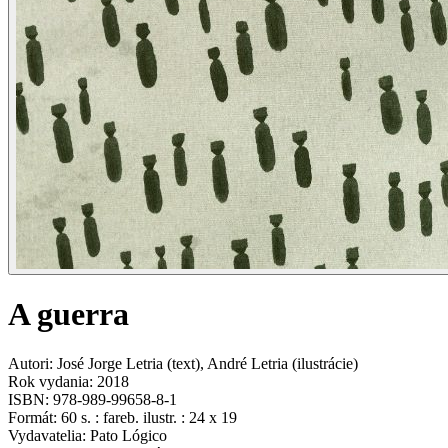
A guerra
Autori
:
José Jorge Letria
(
text
)
,
André Letria
(
ilustrácie
)
Rok vydania
:
2018
ISBN
:
978-989-99658-8-1
Formát
:
60 s. : fareb. ilustr. : 24 x 19
Vydavatelia
:
Pato Lógico