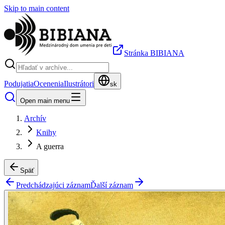
Skip to main content
Stránka BIBIANA
Podujatia
Ocenenia
Ilustrátori
sk
Open main menu
Archív
Knihy
A guerra
Späť
Predchádzajúci záznam
Ďalší záznam