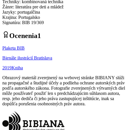
Techniky
:
kombinovaná technika
Žánre
:
literatúra pre deti a mládež
Jazyky
:
portugalčina
Krajina
:
Portugalsko
Signatúra
:
BIB 19/369
Ocenenia
1
Plaketa BIB
Bienále ilustrácií Bratislava
2019
Kniha
Obrazový materiál zverejnený na webovej stránke BIBIANY slúži
na propagačné a študijné účely a podlieha ochrane autorských práv
podľa autorského zákona. Fotografie zverejnených výtvarných diel
môže používateľ použiť len s predchádzajúcim súhlasom autora,
resp. jeho dediča či jeho práva zastupujúcej inštitúcie, inak sa
dopúšťa porušenia osobnostných práv autora.