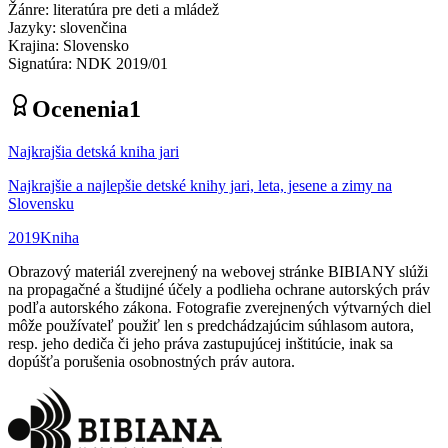
Žánre
:
literatúra pre deti a mládež
Jazyky
:
slovenčina
Krajina
:
Slovensko
Signatúra
:
NDK 2019/01
Ocenenia
1
Najkrajšia detská kniha jari
Najkrajšie a najlepšie detské knihy jari, leta, jesene a zimy na
Slovensku
2019
Kniha
Obrazový materiál zverejnený na webovej stránke BIBIANY slúži
na propagačné a študijné účely a podlieha ochrane autorských práv
podľa autorského zákona. Fotografie zverejnených výtvarných diel
môže používateľ použiť len s predchádzajúcim súhlasom autora,
resp. jeho dediča či jeho práva zastupujúcej inštitúcie, inak sa
dopúšťa porušenia osobnostných práv autora.