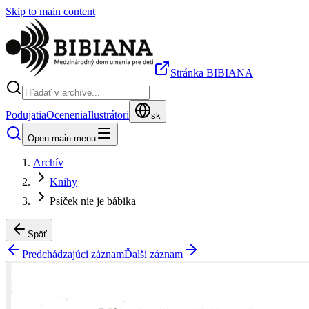
Skip to main content
Stránka BIBIANA
Podujatia
Ocenenia
Ilustrátori
sk
Open main menu
Archív
Knihy
Psíček nie je bábika
Späť
Predchádzajúci záznam
Ďalší záznam