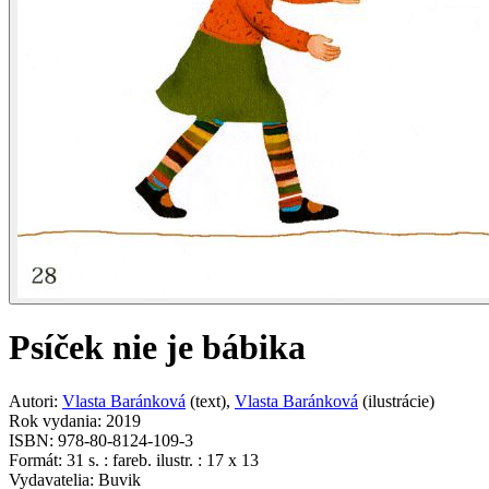
Psíček nie je bábika
Autori
:
Vlasta Baránková
(
text
)
,
Vlasta Baránková
(
ilustrácie
)
Rok vydania
:
2019
ISBN
:
978-80-8124-109-3
Formát
:
31 s. : fareb. ilustr. : 17 x 13
Vydavatelia
:
Buvik