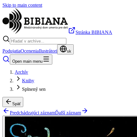
Skip to main content
Stránka BIBIANA
Podujatia
Ocenenia
Ilustrátori
sk
Open main menu
Archív
Knihy
Splnený sen
Späť
Predchádzajúci záznam
Ďalší záznam