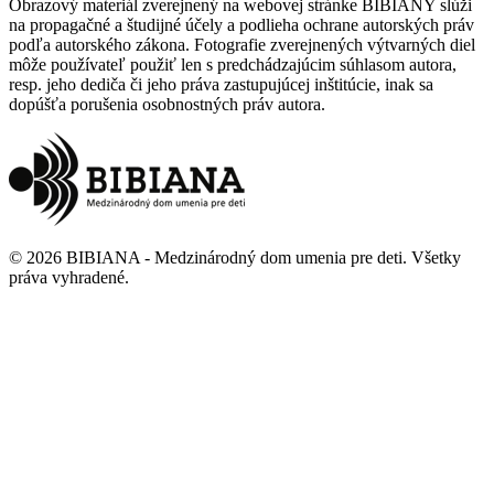
Obrazový materiál zverejnený na webovej stránke BIBIANY slúži
na propagačné a študijné účely a podlieha ochrane autorských práv
podľa autorského zákona. Fotografie zverejnených výtvarných diel
môže používateľ použiť len s predchádzajúcim súhlasom autora,
resp. jeho dediča či jeho práva zastupujúcej inštitúcie, inak sa
dopúšťa porušenia osobnostných práv autora.
©
2026
BIBIANA - Medzinárodný dom umenia pre deti
.
Všetky
práva vyhradené
.