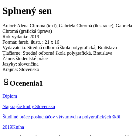
Splnený sen
Autori
:
Alena Chromá
(
text
)
,
Gabriela Chromá
(
ilustrácie
)
,
Gabriela
Chromá
(
grafická úprava
)
Rok vydania
:
2019
Formát
:
fareb. ilustr. : 21 x 16
Vydavatelia
:
Stredná odborná škola polygrafická, Bratislava
Tlačiarne
:
Stredná odborná škola polygrafická, Bratislava
Žánre
:
študentské práce
Jazyky
:
slovenčina
Krajina
:
Slovensko
Ocenenia
1
Diplom
Najkrajšie knihy Slovenska
Študijné práce poslucháčov výtvarných a polygrafických škôl
2019
Kniha