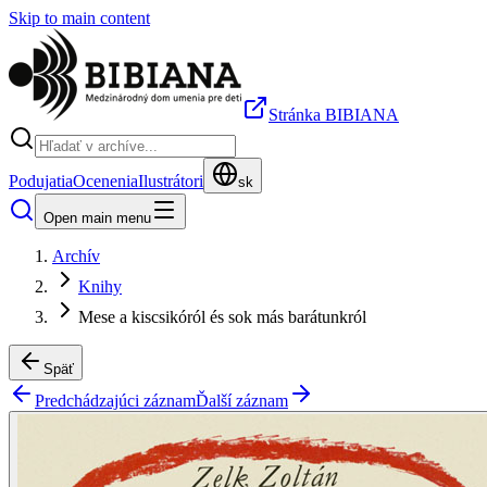
Skip to main content
Stránka BIBIANA
Podujatia
Ocenenia
Ilustrátori
sk
Open main menu
Archív
Knihy
Mese a kiscsikóról és sok más barátunkról
Späť
Predchádzajúci záznam
Ďalší záznam