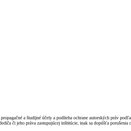
ropagačné a študijné účely a podlieha ochrane autorských práv podľa
ediča či jeho práva zastupujúcej inštitúcie, inak sa dopúšťa porušenia