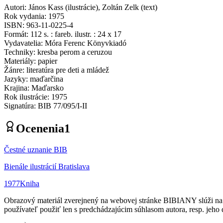
Autori
:
János Kass
(
ilustrácie
)
,
Zoltán Zelk
(
text
)
Rok vydania
:
1975
ISBN
:
963-11-0225-4
Formát
:
112 s. : fareb. ilustr. : 24 x 17
Vydavatelia
:
Móra Ferenc Könyvkiadó
Techniky
:
kresba perom a ceruzou
Materiály
:
papier
Žánre
:
literatúra pre deti a mládež
Jazyky
:
maďarčina
Krajina
:
Maďarsko
Rok ilustrácie
:
1975
Signatúra
:
BIB 77/095/I-II
Ocenenia
1
Čestné uznanie BIB
Bienále ilustrácií Bratislava
1977
Kniha
Obrazový materiál zverejnený na webovej stránke BIBIANY slúži na p
používateľ použiť len s predchádzajúcim súhlasom autora, resp. jeho d