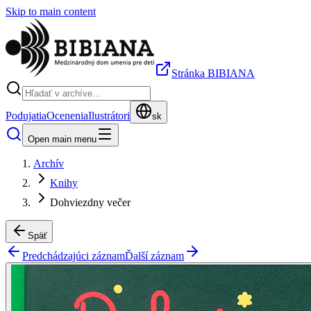
Skip to main content
Stránka BIBIANA
Podujatia
Ocenenia
Ilustrátori
sk
Open main menu
Archív
Knihy
Dohviezdny večer
Späť
Predchádzajúci záznam
Ďalší záznam