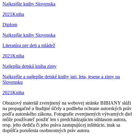
Najkrajšie knihy Slovenska
2021
Kniha
Diplom
Najkrajšie knihy Slovenska
Literatúra pre deti a mládež
2021
Kniha
Najlepšia detská kniha zimy
Najkrajšie a najlepšie detské knihy jari, leta, jesene a zimy na
Slovensku
2021
Kniha
Obrazový materiál zverejnený na webovej stránke BIBIANY slúži
na propagačné a študijné účely a podlieha ochrane autorských práv
podľa autorského zákona. Fotografie zverejnených výtvarných diel
môže používateľ použiť len s predchádzajúcim súhlasom autora,
resp. jeho dediča či jeho práva zastupujúcej inštitúcie, inak sa
dopúšťa porušenia osobnostných práv autora.