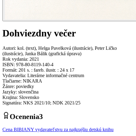
Dohviezdny večer
Autori
:
kol.
(
text
)
,
Helga Pavelková
(
ilustrácie
)
,
Peter Ličko
(
ilustrácie
)
,
Janka Bálik
(
grafická úprava
)
Rok vydania
:
2021
ISBN
:
978-80-8119-140-4
Formát
:
201 s. : fareb. ilustr. : 24 x 17
Vydavatelia
:
Literárne informačné centrum
Tlačiarne
:
NIKARA
Žánre
:
poviedky
Jazyky
:
slovenčina
Krajina
:
Slovensko
Signatúra
:
NKS 2021/10; NDK 2021/25
Ocenenia
3
Cena BIBIANY vydavateľstvu za najkrajšiu detskú knihu