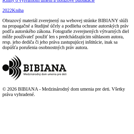
Knihy o výtvarnom umení a obrazové publikácie
2022
Kniha
Obrazový materiál zverejnený na webovej stránke BIBIANY slúži
na propagačné a študijné účely a podlieha ochrane autorských práv
podľa autorského zákona. Fotografie zverejnených výtvarných diel
môže používateľ použiť len s predchádzajúcim súhlasom autora,
resp. jeho dediča či jeho práva zastupujúcej inštitúcie, inak sa
dopúšťa porušenia osobnostných práv autora.
©
2026
BIBIANA - Medzinárodný dom umenia pre deti
.
Všetky
práva vyhradené
.