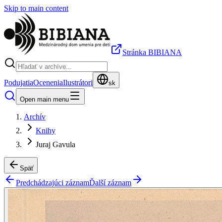
Skip to main content
Stránka BIBIANA
Podujatia
Ocenenia
Ilustrátori
sk
Open main menu
Archív
Knihy
Juraj Gavula
Späť
Predchádzajúci záznam
Ďalší záznam