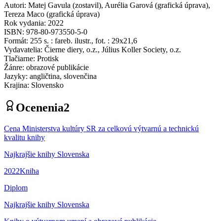
Autori
:
Matej Gavula
(
zostavil
)
,
Aurélia Garová
(
grafická úprava
)
,
Tereza Maco
(
grafická úprava
)
Rok vydania
:
2022
ISBN
:
978-80-973550-5-0
Formát
:
255 s. : fareb. ilustr., fot. : 29x21,6
Vydavatelia
:
Čierne diery, o.z., Július Koller Society, o.z.
Tlačiarne
:
Protisk
Žánre
:
obrazové publikácie
Jazyky
:
angličtina, slovenčina
Krajina
:
Slovensko
Ocenenia
2
Cena Ministerstva kultúry SR za celkovú výtvarnú a technickú
kvalitu knihy
Najkrajšie knihy Slovenska
2022
Kniha
Diplom
Najkrajšie knihy Slovenska