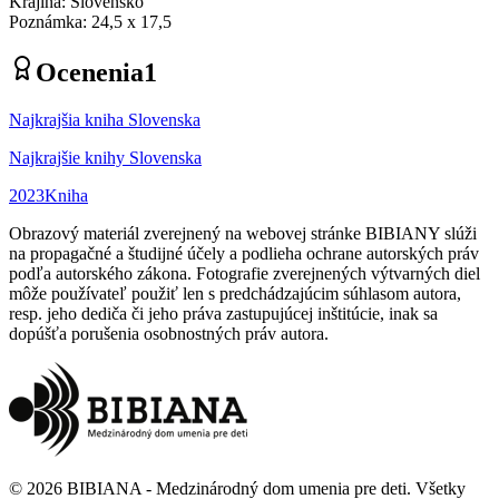
Krajina
:
Slovensko
Poznámka
:
24,5 x 17,5
Ocenenia
1
Najkrajšia kniha Slovenska
Najkrajšie knihy Slovenska
2023
Kniha
Obrazový materiál zverejnený na webovej stránke BIBIANY slúži
na propagačné a študijné účely a podlieha ochrane autorských práv
podľa autorského zákona. Fotografie zverejnených výtvarných diel
môže používateľ použiť len s predchádzajúcim súhlasom autora,
resp. jeho dediča či jeho práva zastupujúcej inštitúcie, inak sa
dopúšťa porušenia osobnostných práv autora.
©
2026
BIBIANA - Medzinárodný dom umenia pre deti
.
Všetky