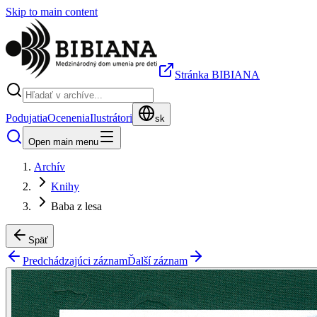
Skip to main content
Stránka BIBIANA
Podujatia
Ocenenia
Ilustrátori
sk
Open main menu
Archív
Knihy
Baba z lesa
Späť
Predchádzajúci záznam
Ďalší záznam