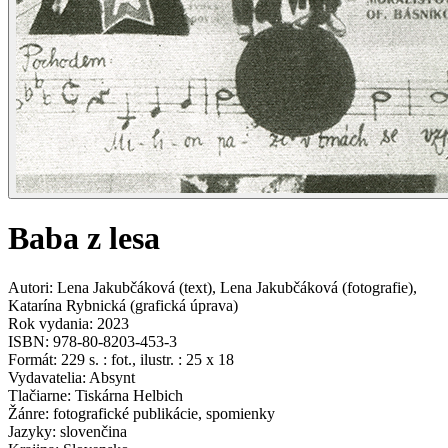
Baba z lesa
Autori
:
Lena Jakubčáková
(
text
)
,
Lena Jakubčáková
(
fotografie
)
,
Katarína Rybnická
(
grafická úprava
)
Rok vydania
:
2023
ISBN
:
978-80-8203-453-3
Formát
:
229 s. : fot., ilustr. : 25 x 18
Vydavatelia
:
Absynt
Tlačiarne
:
Tiskárna Helbich
Žánre
:
fotografické publikácie, spomienky
Jazyky
:
slovenčina