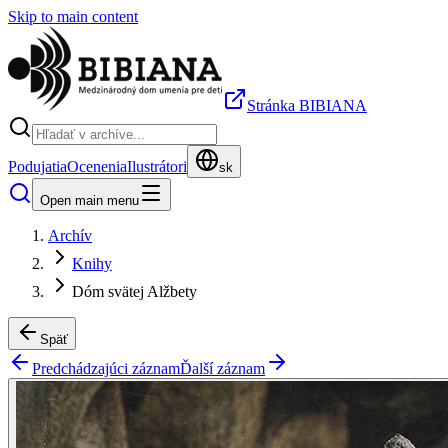
Skip to main content
Stránka BIBIANA
Podujatia
Ocenenia
Ilustrátori
sk
Open main menu
Archív
Knihy
Dóm svätej Alžbety
Späť
Predchádzajúci záznam
Ďalší záznam