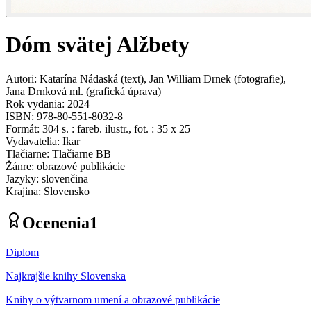
Dóm svätej Alžbety
Autori
:
Katarína Nádaská
(
text
)
,
Jan William Drnek
(
fotografie
)
,
Jana Drnková ml.
(
grafická úprava
)
Rok vydania
:
2024
ISBN
:
978-80-551-8032-8
Formát
:
304 s. : fareb. ilustr., fot. : 35 x 25
Vydavatelia
:
Ikar
Tlačiarne
:
Tlačiarne BB
Žánre
:
obrazové publikácie
Jazyky
:
slovenčina
Krajina
:
Slovensko
Ocenenia
1
Diplom
Najkrajšie knihy Slovenska
Knihy o výtvarnom umení a obrazové publikácie