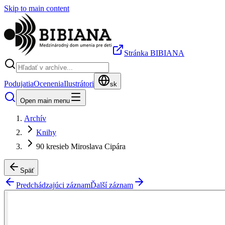
Skip to main content
Stránka BIBIANA
Podujatia
Ocenenia
Ilustrátori
sk
Open main menu
Archív
Knihy
90 kresieb Miroslava Cipára
Späť
Predchádzajúci záznam
Ďalší záznam