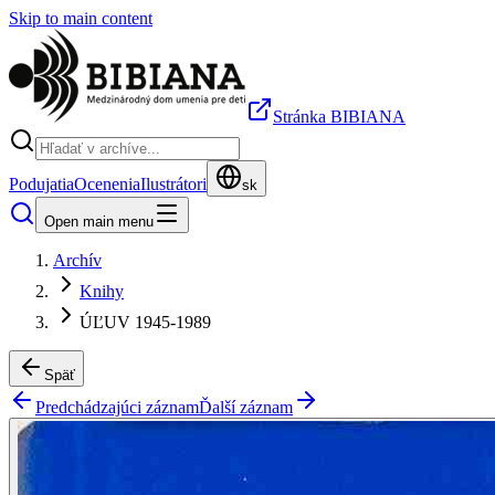
Skip to main content
Stránka BIBIANA
Podujatia
Ocenenia
Ilustrátori
sk
Open main menu
Archív
Knihy
ÚĽUV 1945-1989
Späť
Predchádzajúci záznam
Ďalší záznam