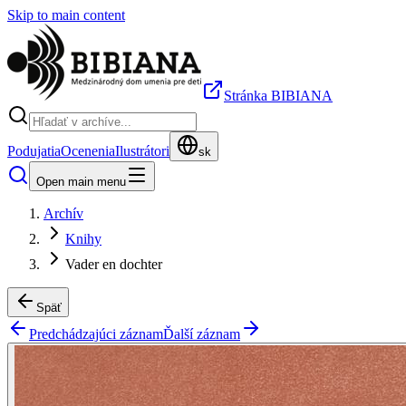
Skip to main content
Stránka BIBIANA
Podujatia
Ocenenia
Ilustrátori
sk
Open main menu
Archív
Knihy
Vader en dochter
Späť
Predchádzajúci záznam
Ďalší záznam