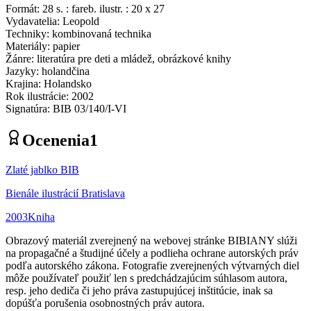
Formát
:
28 s. : fareb. ilustr. : 20 x 27
Vydavatelia
:
Leopold
Techniky
:
kombinovaná technika
Materiály
:
papier
Žánre
:
literatúra pre deti a mládež, obrázkové knihy
Jazyky
:
holandčina
Krajina
:
Holandsko
Rok ilustrácie
:
2002
Signatúra
:
BIB 03/140/I-VI
Ocenenia
1
Zlaté jablko BIB
Bienále ilustrácií Bratislava
2003
Kniha
Obrazový materiál zverejnený na webovej stránke BIBIANY slúži
na propagačné a študijné účely a podlieha ochrane autorských práv
podľa autorského zákona. Fotografie zverejnených výtvarných diel
môže používateľ použiť len s predchádzajúcim súhlasom autora,
resp. jeho dediča či jeho práva zastupujúcej inštitúcie, inak sa
dopúšťa porušenia osobnostných práv autora.