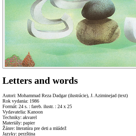
Letters and words
Autori
:
Mohammad Reza Dadgar
(
ilustrácie
)
,
J. Aziminejad
(
text
)
Rok vydania
:
1986
Formát
:
24 s. : fareb. ilustr. : 24 x 25
Vydavatelia
:
Kanoon
Techniky
:
akvarel
Materiály
:
papier
Žánre
:
literatúra pre deti a mládež
Jazyky
:
perzština