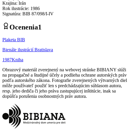
Krajina
:
Irán
Rok ilustrácie
:
1986
Signatúra
:
BIB 87/098/I-IV
Ocenenia
1
Plaketa BIB
Bienále ilustrácií Bratislava
1987
Kniha
Obrazový materiál zverejnený na webovej stránke BIBIANY slúži
na propagačné a študijné účely a podlieha ochrane autorských práv
podľa autorského zákona. Fotografie zverejnených výtvarných diel
môže používateľ použiť len s predchádzajúcim súhlasom autora,
resp. jeho dediča či jeho práva zastupujúcej inštitúcie, inak sa
dopúšťa porušenia osobnostných práv autora.