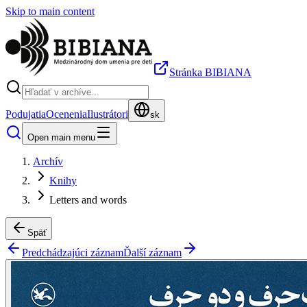
Skip to main content
Stránka BIBIANA
Podujatia
Ocenenia
Ilustrátori
sk
Open main menu
Archív
Knihy
Letters and words
Späť
Predchádzajúci záznam
Ďalší záznam