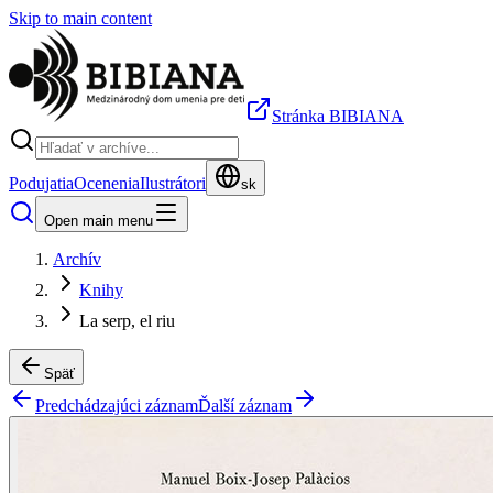
Skip to main content
Stránka BIBIANA
Podujatia
Ocenenia
Ilustrátori
sk
Open main menu
Archív
Knihy
La serp, el riu
Späť
Predchádzajúci záznam
Ďalší záznam