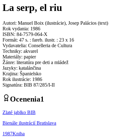
La serp, el riu
Autori
:
Manuel Boix
(
ilustrácie
)
,
Josep Palácios
(
text
)
Rok vydania
:
1986
ISBN
:
84-7579-064-X
Formát
:
47 s. : fareb. ilustr. : 23 x 16
Vydavatelia
:
Conselleria de Cultura
Techniky
:
akvarel
Materiály
:
papier
Žánre
:
literatúra pre deti a mládež
Jazyky
:
katalánčina
Krajina
:
Španielsko
Rok ilustrácie
:
1986
Signatúra
:
BIB 87/285/I-II
Ocenenia
1
Zlaté jablko BIB
Bienále ilustrácií Bratislava
1987
Kniha