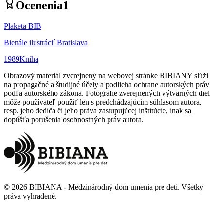
Ocenenia
1
Plaketa BIB
Bienále ilustrácií Bratislava
1989
Kniha
Obrazový materiál zverejnený na webovej stránke BIBIANY slúži
na propagačné a študijné účely a podlieha ochrane autorských práv
podľa autorského zákona. Fotografie zverejnených výtvarných diel
môže používateľ použiť len s predchádzajúcim súhlasom autora,
resp. jeho dediča či jeho práva zastupujúcej inštitúcie, inak sa
dopúšťa porušenia osobnostných práv autora.
©
2026
BIBIANA - Medzinárodný dom umenia pre deti
.
Všetky
práva vyhradené
.