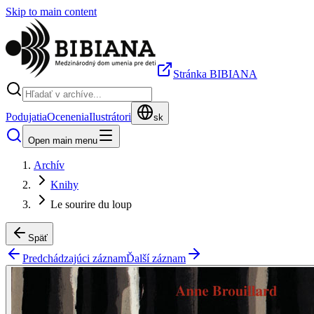
Skip to main content
Stránka BIBIANA
Podujatia
Ocenenia
Ilustrátori
sk
Open main menu
Archív
Knihy
Le sourire du loup
Späť
Predchádzajúci záznam
Ďalší záznam