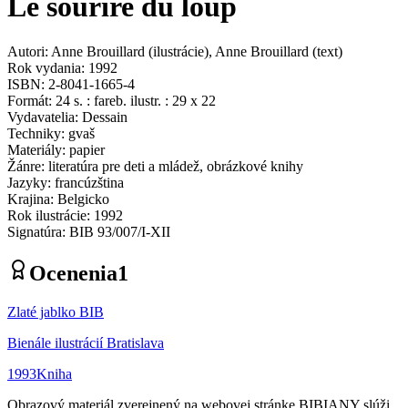
Le sourire du loup
Autori
:
Anne Brouillard
(
ilustrácie
)
,
Anne Brouillard
(
text
)
Rok vydania
:
1992
ISBN
:
2-8041-1665-4
Formát
:
24 s. : fareb. ilustr. : 29 x 22
Vydavatelia
:
Dessain
Techniky
:
gvaš
Materiály
:
papier
Žánre
:
literatúra pre deti a mládež, obrázkové knihy
Jazyky
:
francúzština
Krajina
:
Belgicko
Rok ilustrácie
:
1992
Signatúra
:
BIB 93/007/I-XII
Ocenenia
1
Zlaté jablko BIB
Bienále ilustrácií Bratislava
1993
Kniha
Obrazový materiál zverejnený na webovej stránke BIBIANY slúži