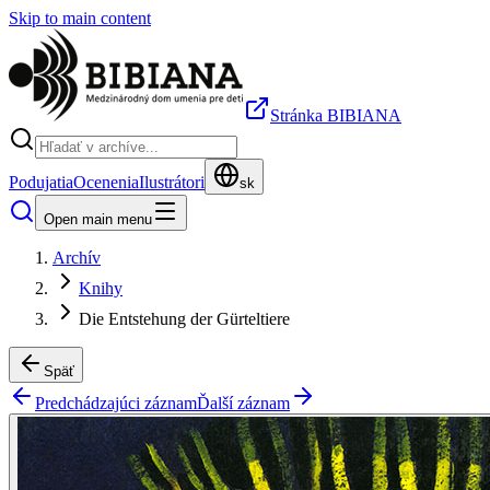
Skip to main content
Stránka BIBIANA
Podujatia
Ocenenia
Ilustrátori
sk
Open main menu
Archív
Knihy
Die Entstehung der Gürteltiere
Späť
Predchádzajúci záznam
Ďalší záznam