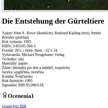
Die Entstehung der Gürteltiere
Autori
:
John A. Rowe
(
ilustrácie
)
,
Rudyard Kipling
(
text
)
,
Irmela
Brender
(
preklad
)
Rok vydania
:
1995
ISBN
:
3-85195-366-5
Formát
:
28 s. : fareb. ilustr. : 22 x 24
Vydavatelia
:
Michael Neugebauer Verlag
Techniky
:
olej
Materiály
:
papier
Žánre
:
literatúra pre deti a mládež, rozprávky
Jazyky
:
angličtina, nemčina
Krajina
:
Švajčiarsko
Rok ilustrácie
:
1995
Signatúra
:
BIB 95/280/I-IX
Ocenenia
1
Grand Prix BIB