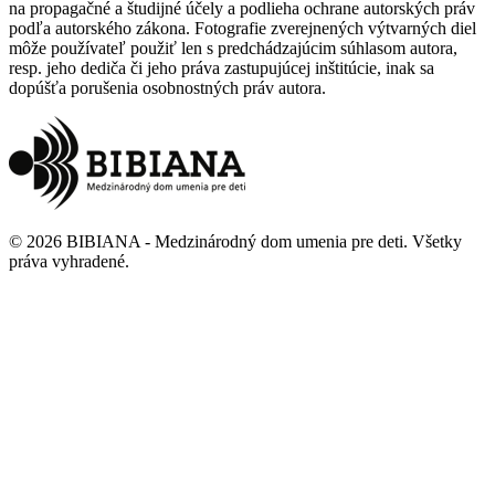
na propagačné a študijné účely a podlieha ochrane autorských práv
podľa autorského zákona. Fotografie zverejnených výtvarných diel
môže používateľ použiť len s predchádzajúcim súhlasom autora,
resp. jeho dediča či jeho práva zastupujúcej inštitúcie, inak sa
dopúšťa porušenia osobnostných práv autora.
©
2026
BIBIANA - Medzinárodný dom umenia pre deti
.
Všetky
práva vyhradené
.