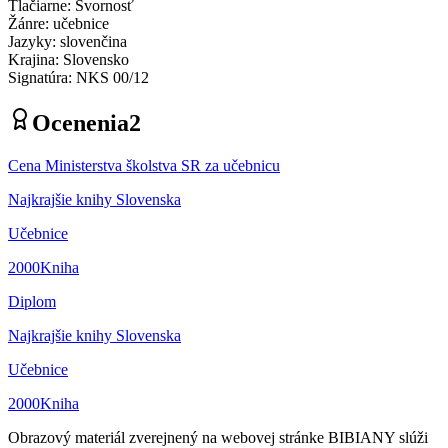
Tlačiarne
:
Svornosť
Žánre
:
učebnice
Jazyky
:
slovenčina
Krajina
:
Slovensko
Signatúra
:
NKS 00/12
Ocenenia
2
Cena Ministerstva školstva SR za učebnicu
Najkrajšie knihy Slovenska
Učebnice
2000
Kniha
Diplom
Najkrajšie knihy Slovenska
Učebnice
2000
Kniha
Obrazový materiál zverejnený na webovej stránke BIBIANY slúži