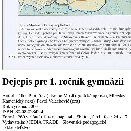
Dejepis pre 1. ročník gymnázií
Autori
:
Július Bartl
(
text
)
,
Bruno Musil
(
grafická úprava
)
,
Miroslav
Kamenický
(
text
)
,
Pavol Valachovič
(
text
)
Rok vydania
:
2000
ISBN
:
80-08-02842-4
Formát
:
269 s. : fareb. ilustr., map., tab., čb. fot., fareb. fot. : 24 x 17
Vydavatelia
:
MEDIA TRADE - Slovenské pedagogické
nakladateľstvo