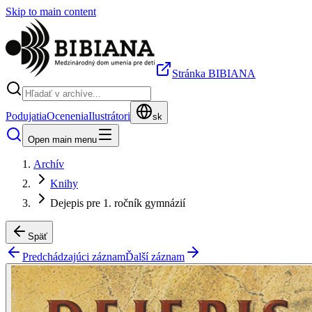
Skip to main content
Stránka BIBIANA
Podujatia
Ocenenia
Ilustrátori
sk
Open main menu
Archív
Knihy
Dejepis pre 1. ročník gymnázií
Späť
Predchádzajúci záznam
Ďalší záznam